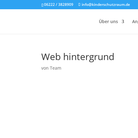
06222 / 3828909
info@kinderschutzraum.de
Über uns
An
Web hintergrund
von
Team