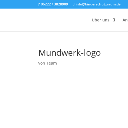
06222 / 3828909
info@kinderschutzraum.de
Über uns
An
Mundwerk-logo
von
Team